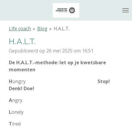
Ga
direct
naar
de
Life coach
»
Blog
»
H.A.L.T.
hoofdinhoud
H.A.L.T.
Gepubliceerd op 26 mei 2025 om 16:51
De H.A.L.T.-methode: let op je kwetsbare
momenten
H
ungry
Stop!
Denk! Doe!
A
ngry
L
onely
T
ired