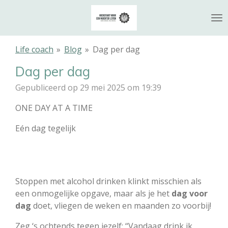
Ga
direct
naar
de
Life coach
»
Blog
»
Dag per dag
hoofdinhoud
Dag per dag
Gepubliceerd op 29 mei 2025 om 19:39
ONE DAY AT A TIME
Eén dag tegelijk
Stoppen met alcohol drinken klinkt misschien als
een onmogelijke opgave, maar als je het
dag voor
dag
doet, vliegen de weken en maanden zo voorbij!
Zeg ‘s ochtends tegen jezelf: “Vandaag drink ik