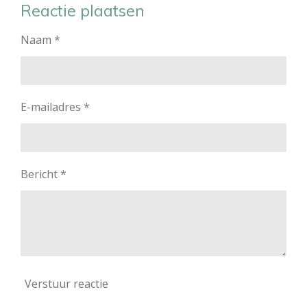
e
l
r
e
Reactie plaatsen
n
e
n
Naam *
E-mailadres *
Bericht *
Verstuur reactie