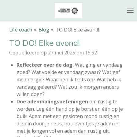
Ga
direct
naar
de
Life coach
»
Blog
»
TO DO! Elke avond!
hoofdinhoud
TO DO! Elke avond!
Gepubliceerd op 27 mei 2025 om 15:52
Reflecteer over de dag.
Wat ging er vandaag
goed? Wat voelde er vandaag zwaar? Wat gaf
me energie? Waar ben ik trots op? Wat heb ik
vandaag geleerd? Wat zou ik morgen anders
willen doen?
Doe ademhalingsoefeningen
om rustig te
worden. Leg één hand op je borst en één op je
buik. Adem met een gesloten mond rustig en
diep in door je neus, hou eventjes je adem in
met je longen vol en adem dan rustig uit.