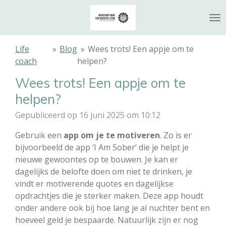
Ga
direct
naar
de
Life
»
Blog
»
Wees trots! Een appje om te
hoofdinhoud
coach
helpen?
Wees trots! Een appje om te
helpen?
Gepubliceerd op 16 juni 2025 om 10:12
Gebruik een
app om je te motiveren
. Zo is er
bijvoorbeeld de app
‘I Am Sober’
die je helpt je
nieuwe gewoontes op te bouwen. Je kan er
dagelijks de belofte doen om niet te drinken, je
vindt er motiverende quotes en dagelijkse
opdrachtjes die je sterker maken. Deze app houdt
onder andere ook bij hoe lang je al nuchter bent en
hoeveel geld je bespaarde. Natuurlijk zijn er nog