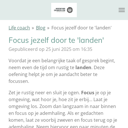
Ga
direct
naar
de
Life coach
»
Blog
»
Focus jezelf door te 'landen'
hoofdinhoud
Focus jezelf door te 'landen'
Gepubliceerd op 25 juni 2025 om 16:35
Voordat je een belangrijke taak of gesprek begint,
neem even de tijd om rustig te
landen
. Deze
oefening helpt je om je aandacht beter te
focussen.
Zet je rustig neer en sluit je ogen.
Focus
je op je
omgeving, wat hoor je, hoe zit je erbij… Laat je
omgeving los. Zoom dan langzaam in naar binnen
en focus op je ademhaling. Als er gedachten
komen, laat ze voorbij zweven en focus terug op je
ademhaling. Neem hiervoor een paar minuten de