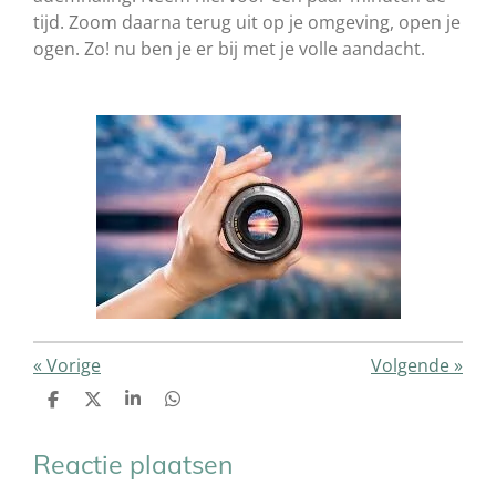
tijd. Zoom daarna terug uit op je omgeving, open je
ogen. Zo! nu ben je er bij met je volle aandacht.
«
Vorige
Volgende
»
D
D
S
D
e
e
h
e
l
e
a
l
e
l
r
e
Reactie plaatsen
n
e
n