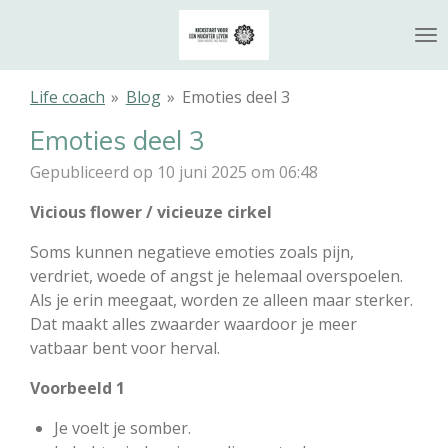
Ga
direct
naar
de
Life coach
»
Blog
»
Emoties deel 3
hoofdinhoud
Emoties deel 3
Gepubliceerd op 10 juni 2025 om 06:48
Vicious flower / vicieuze cirkel
Soms kunnen negatieve emoties zoals pijn,
verdriet, woede of angst je helemaal overspoelen.
Als je erin meegaat, worden ze alleen maar sterker.
Dat maakt alles zwaarder waardoor je meer
vatbaar bent voor herval.
Voorbeeld 1
Je voelt je somber.