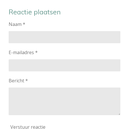
e
e
h
e
l
e
a
l
e
l
r
e
Reactie plaatsen
n
e
n
Naam *
E-mailadres *
Bericht *
Verstuur reactie